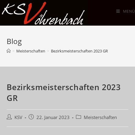
Zum
Inhalt
MENÜ
springen
Blog
>
Meisterschaften
>
Bezirksmeisterschaften 2023 GR
Bezirksmeisterschaften 2023
GR
Beitrags-
Beitrag
Beitrags-
KSV
22. Januar 2023
Meisterschaften
Autor:
veröffentlicht:
Kategorie: