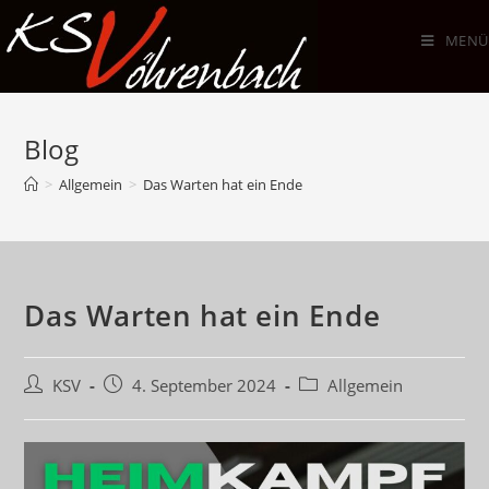
Zum
Inhalt
MENÜ
springen
Blog
>
Allgemein
>
Das Warten hat ein Ende
Das Warten hat ein Ende
Beitrags-
Beitrag
Beitrags-
KSV
4. September 2024
Allgemein
Autor:
veröffentlicht:
Kategorie: