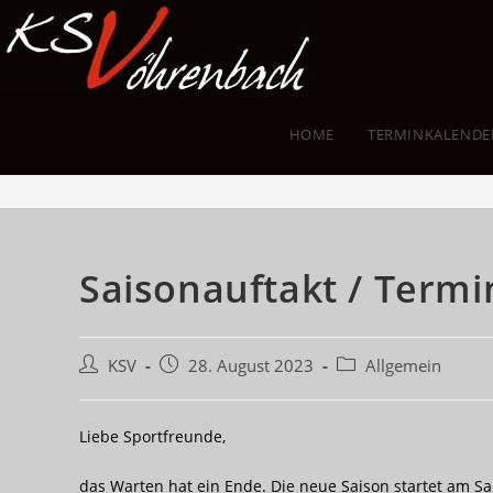
Zum
Inhalt
springen
HOME
TERMINKALENDE
Blog
Saisonauftakt / Term
Beitrags-
Beitrag
Beitrags-
KSV
28. August 2023
Allgemein
Autor:
veröffentlicht:
Kategorie:
Liebe Sportfreunde,
das Warten hat ein Ende. Die neue Saison startet am Sa