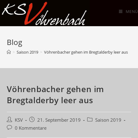
Zum
Inhalt
MENÜ
springen
Blog
>
Saison 2019
>
Vöhrenbacher gehen im Bregtalderby leer aus
Vöhrenbacher gehen im
Bregtalderby leer aus
Beitrags-
Beitrag
Beitrags-
KSV
21. September 2019
Saison 2019
Autor:
veröffentlicht:
Kategorie:
Beitrags-
0 Kommentare
Kommentare: