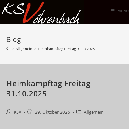
Zum
Inhalt
MENÜ
springen
Blog
>
Allgemein
>
Heimkampftag Freitag 31.10.2025
Heimkampftag Freitag
31.10.2025
Beitrags-
Beitrag
Beitrags-
KSV
29. Oktober 2025
Allgemein
Autor:
veröffentlicht:
Kategorie: