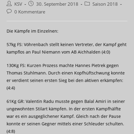
Beitrags-
Beitrag
Beitrags-
KSV
30. September 2018
Saison 2018
Autor:
veröffentlicht:
Kategorie:
Beitrags-
0 Kommentare
Kommentare:
Die Kämpfe im Einzelnen:
57kg FS: Vöhrenbach stellt keinen Vertreter, der Kampf geht
kampflos an Paul Niemann vom AB Aichhalden (4:0)
130Kg FS: Kurzen Prozess machte Hannes Pietrek gegen
Thomas Stuhlmann. Durch einen Kopfhüftschwung konnte
er verdient seinen ersten Sieg bei den aktiven erkämpfen:
(4:4)
61Kg GR: Valentin Radu musste gegen Balal Amiri in seiner
ungewohnten Stilart kämpfen. In der ersten Kampfhälfte
war es ein ausgeglichener Kampf. Gleich nach der Pause
konnte er seinen Gegner mittels einer Schleuder schulten.
(4:8)